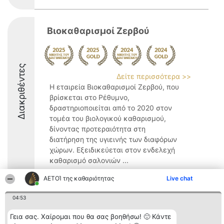
Βιοκαθαρισμοί Ζερβού
Διακριθέντες
Δείτε περισσότερα >>
Η εταιρεία Βιοκαθαρισμοί Ζερβού, που
βρίσκεται στο Ρέθυμνο,
δραστηριοποιείται από το 2020 στον
τομέα του βιολογικού καθαρισμού,
δίνοντας προτεραιότητα στη
διατήρηση της υγιεινής των διαφόρων
χώρων. Εξειδικεύεται στον ενδελεχή
καθαρισμό σαλονιών ...
9.1
ΑΕΤΟΊ της καθαριότητας
Live chat
04:53
Διοργανωτής της
Κατάταξη
Επικοινωνία
Γεια σας. Χαίρομαι που θα σας βοηθήσω! 🙂 Κάντε
κατάταξης
Διακριθέντες
Επικοινωνία