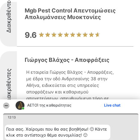
Διακριθέντες
Mgb Pest Control Απεντομώσεις
Απολυμάνσεις Μυοκτονίες
9.6
Γιώργος Βλάχος - Αποφράξεις
Διακριθέντες
Η εταιρεία Γιώργος Βλάχος - Αποφράξεις,
με έδρα την οδό Ανδριτσαίνης 38 στην
Αθήνα, ειδικεύεται στις υπηρεσίες
αποφράξεων και καθαρισμού
αποχετεύσεων, απευθυνόμενη τόσο σε
ιδιωτικούς όσο και σε επαγγελματικούς
ΑΕΤΟΊ της καθαριότητας
Live chat
χώρους. Ιδρυθείσα το 2003, η επιχείρηση
12:13
...
8.6
Γεια σας. Χαίρομαι που θα σας βοηθήσω! 🙂 Κάντε
κλικ στο αντίστοιχο θέμα συνομιλίας! 🙂