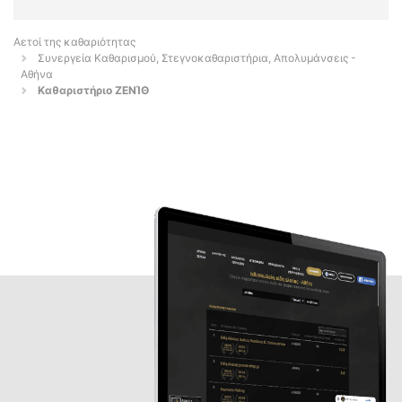
Αετοί της καθαριότητας
Συνεργεία Καθαρισμού, Στεγνοκαθαριστήρια, Απολυμάνσεις -
Αθήνα
Καθαριστήριο ΖΕΝΊΘ