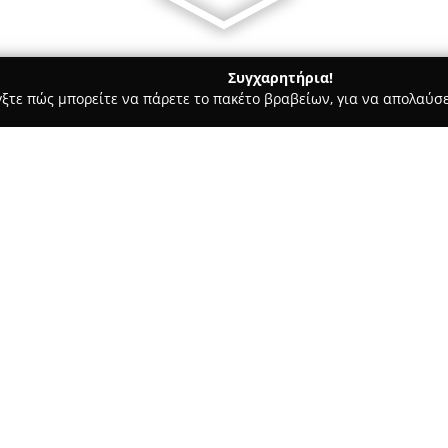
Συγχαρητήρια!
γξτε πώς μπορείτε να πάρετε το πακέτο βραβείων, για να απολαύσε
 Στεγνοκαθαριστήρια, Απολυμάνσεις - Αθήνα
Αποφράξεις Πα
Σχετικά με την εταιρεία:
Η
Αποφράξεις Παναγιωτόπο
παρουσία στον κλάδο των απο
συστημάτων για περισσότερες α
για το έμπειρο και εξειδικευμ
Δείτε περισσότερα >>
υπηρεσίες για την αντιμετώπ
υδρορροών και υδάτινων αντλ
Με τη χρήση σύγχρονων πιεστ