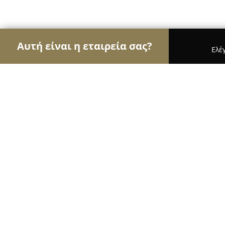
Αυτή είναι η εταιρεία σας?
Ελέ
Αετοί της καθαριότητας
Συνεργεία Καθαρισμού,
Αποφράξεις Παναγιωτόπουλος
9.8
(159)
Αθήνα, Δοϊράνης 71-73