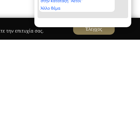
στην κατάταξη "Αετοί"
Άλλο θέμα
Έλεγχος
τε την επιτυχία σας.
ναγιωτόπουλος
υλος
εδρεύει στην Αθήνα και έχει ενεργή
φράξεων και την καθαριότητα αποχετευτικών
πό τέσσερις δεκαετίες. Η εταιρεία ξεχωρίζει
ένο προσωπικό της, προσφέροντας πλήρεις
ιση αποφράξεων σε φρεάτια, καθαρισμού
ήσεων.
ικών μηχανημάτων, αντλιών και καμερών