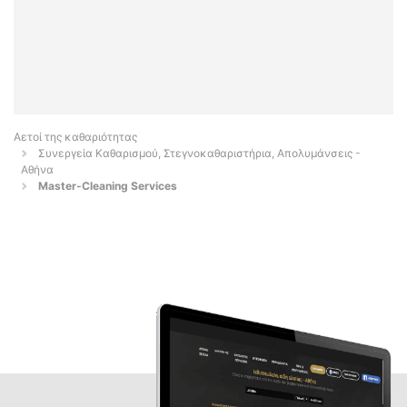
Αετοί της καθαριότητας
Συνεργεία Καθαρισμού, Στεγνοκαθαριστήρια, Απολυμάνσεις -
Αθήνα
Master-Cleaning Services