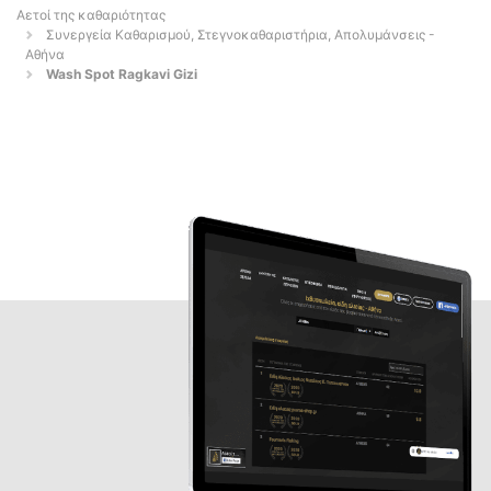
Αετοί της καθαριότητας
Συνεργεία Καθαρισμού, Στεγνοκαθαριστήρια, Απολυμάνσεις -
Αθήνα
Wash Spot Ragkavi Gizi