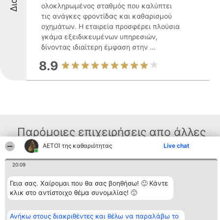
ολοκληρωμένος σταθμός που καλύπτει
τις ανάγκες φροντίδας και καθαρισμού
οχημάτων. Η εταιρεία προσφέρει πλούσια
γκάμα εξειδικευμένων υπηρεσιών,
δίνοντας ιδιαίτερη έμφαση στην ...
8.9
Παρόμοιες επιχειρήσεις απο άλλες
περιοχές
ΑΕΤΟΊ της καθαριότητας
Live chat
20:09
Διοργανωτής της
Κατάταξη
Επικοινωνία
Γεια σας. Χαίρομαι που θα σας βοηθήσω! 🙂 Κάντε
κατάταξης
Διακριθέντες
Επικοινωνία
κλικ στο αντίστοιχο θέμα συνομιλίας! 🙂
BEAUTIFUL COMPANY
Λίστα όλων
Μονοπρόσωπη ΙΚΕ
των
ΤΗΛ. ΕΠΙΚΟΙΝΩΝΙΑΣ:
διακριθέντων
Ανήκω στους διακριθέντες και θέλω να παραλάβω το
2104128019
Μεθοδολογία