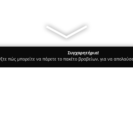
Συγχαρητήρια!
γξτε πώς μπορείτε να πάρετε το πακέτο βραβείων, για να απολαύσε
 Στεγνοκαθαριστήρια, Απολυμάνσεις - Αμπελοκηποι
Σελίδα: G4
Σχετικά με την εταιρεία:
Η επιχείρηση
G4U Cleaners
βρί
στην οδό Φιλιππουπόλεως 81, 
των καθαριστηρίων ρούχων. Ε