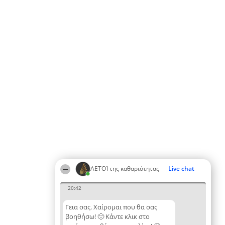
ΑΕΤΟΊ της καθαριότητας
Live chat
20:42
Γεια σας. Χαίρομαι που θα σας
βοηθήσω! 🙂 Κάντε κλικ στο