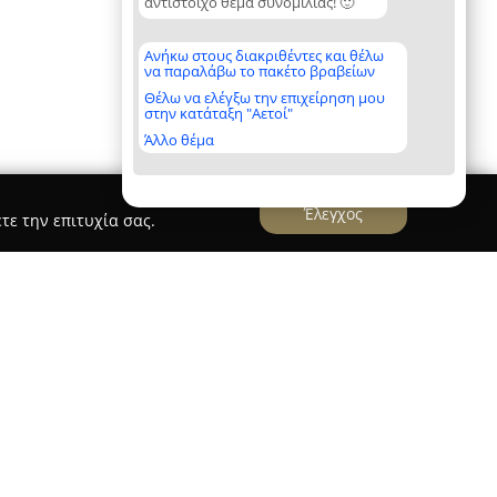
αντίστοιχο θέμα συνομιλίας! 🙂
Ανήκω στους διακριθέντες και θέλω
να παραλάβω το πακέτο βραβείων
Θέλω να ελέγξω την επιχείρηση μου
στην κατάταξη "Αετοί"
Άλλο θέμα
Έλεγχος
τε την επιτυχία σας.
U Cleaners
σκεται στους Αμπελόκηπους Θεσσαλονίκης,
και διαθέτει δεκαπενταετή παρουσία στον τομέα
ξειδικεύεται στην παροχή ολοκληρωμένων