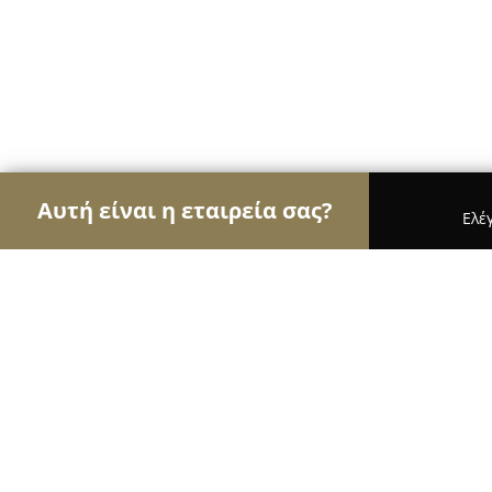
Αυτή είναι η εταιρεία σας?
Ελέ
Αετοί της καθαριότητας
Συνεργεία Καθαρισμού,
Σελίδα: G4U Cleaners