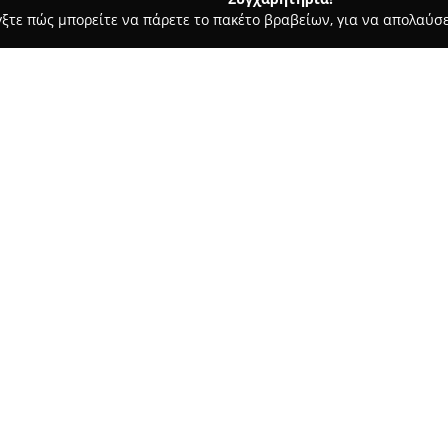
γξτε πώς μπορείτε να πάρετε το πακέτο βραβείων, για να απολαύσε
 Στεγνοκαθαριστήρια, Απολυμάνσεις - Σπάτα
My Carpet BIOcle
Σχετικά με την εταιρεία:
Η
My Carpet BIOcleaning
, που
στον τομέα των ολοκληρωμένω
δίνει έμφαση στον βιολογικό κ
ανανέωση των χαλιών. Αυτή η
αφαίρεση όχι μόνο της επιφαν
ακάρεων και αλλεργιογόνων πο
Υιοθετούνται τεχνικές που είν
τον άνθρωπο, συμβάλλοντας στ
στην προσφορά καθαρού, υγιειν
είτε για επαγγελματικούς χώρο