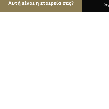
Αυτή είναι η εταιρεία σας?
Ελέ
Αετοί της καθαριότητας
Συνεργεία Καθαρισμού,
My Carpet BIOcleaning
9
(17)
Σπάτα, 1ο χλμΛεωφ. Σπατων - Κορωπίου
Εμφάνιση αριθμού τηλεφώνου