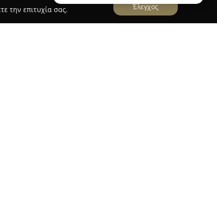
Έλεγχος
τε την επιτυχία σας.
aning
 εδρεύει στα Σπάτα Αττικής, δραστηριοποιείται
ν υπηρεσιών καθαρισμού χαλιών. Η εταιρεία
αθαρισμό, διασφαλίζοντας εις βάθος υγιεινή και
 προσέγγιση περιλαμβάνει την αποτελεσματική
ειακής ρύπανσης, αλλά και μικροοργανισμών,
υ συσσωρεύονται με τον χρόνο.
αι φιλικές τόσο προς το περιβάλλον όσο και προς
η διατήρηση της ακεραιότητας των ινών και
ού περιβάλλοντος, είτε πρόκειται για κατοικίες
υς. Πέρα από τον προσεκτικό καθαρισμό, οι