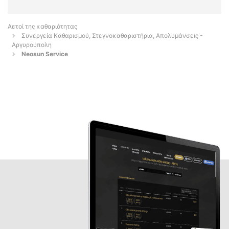
Αετοί της καθαριότητας
Συνεργεία Καθαρισμού, Στεγνοκαθαριστήρια, Απολυμάνσεις -
Αργυρούπολη
Neosun Service