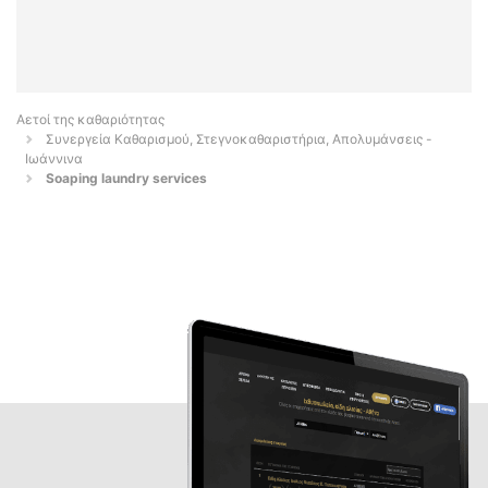
Αετοί της καθαριότητας
Συνεργεία Καθαρισμού, Στεγνοκαθαριστήρια, Απολυμάνσεις -
Ιωάννινα
Soaping laundry services