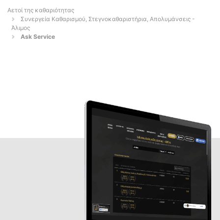
Αετοί της καθαριότητας
Συνεργεία Καθαρισμού, Στεγνοκαθαριστήρια, Απολυμάνσεις -
Άλιμος
Ask Service