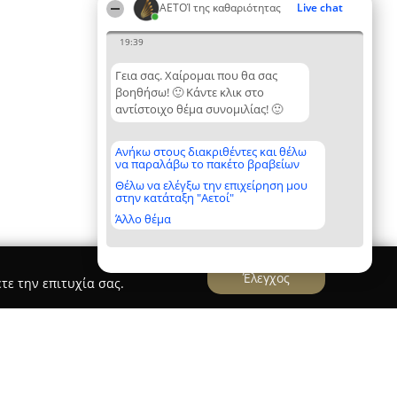
ΑΕΤΟΊ της καθαριότητας
Live chat
19:39
Γεια σας. Χαίρομαι που θα σας
βοηθήσω! 🙂 Κάντε κλικ στο
αντίστοιχο θέμα συνομιλίας! 🙂
Ανήκω στους διακριθέντες και θέλω
να παραλάβω το πακέτο βραβείων
Θέλω να ελέγξω την επιχείρηση μου
στην κατάταξη "Αετοί"
Άλλο θέμα
Έλεγχος
τε την επιτυχία σας.
ΒΛΑΧΟΣ