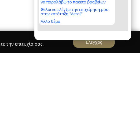
να παραλάβω το πακέτο βραβείων
Θέλω να ελέγξω την επιχείρηση μου
στην κατάταξη "Αετοί"
Άλλο θέμα
Έλεγχος
τε την επιτυχία σας.
ή Μεσσηνίας
ραστηριοποιείται στον κλάδο των αποφράξεων
ηρετώντας τόσο την πόλη της Καλαμάτας όσο και
σηνίας. Η εταιρεία διαθέτει εξοπλισμό
 πιεστικά και ηλεκτροκίνητα μηχανήματα,
ρα και κάμερες ελέγχου αγωγών για ακριβή