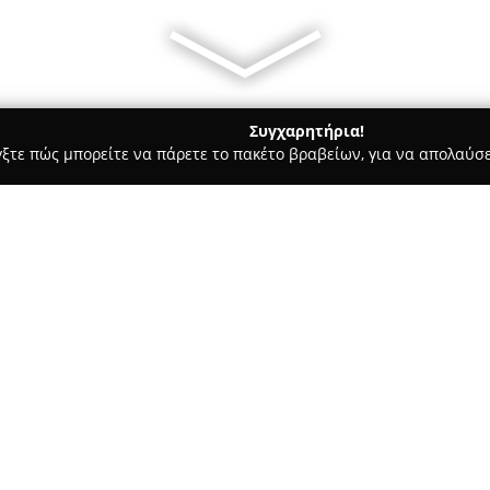
Συγχαρητήρια!
γξτε πώς μπορείτε να πάρετε το πακέτο βραβείων, για να απολαύσε
 Στεγνοκαθαριστήρια, Απολυμάνσεις - Καλαμάτα
Αποφρακτικ
Σχετικά με την εταιρεία:
Η
Αποφρακτική Μεσσηνίας
δ
και καθαρισμών δικτύων, εξυπ
την ευρύτερη περιοχή της Μεσ
τελευταίας τεχνολογίας, όπως
Δείτε περισσότερα >>
αποφρακτικά οχήματα, βυτιοφό