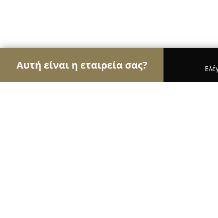
Αυτή είναι η εταιρεία σας?
Ελέ
Αετοί της καθαριότητας
Συνεργεία Καθαρισμού,
Αποφρακτική Μεσσηνίας