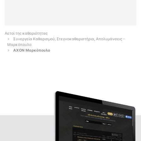
Αετοί της καθαριότητας
Συνεργεία Καθαρισμού, Στεγνοκαθαριστήρια, Απολυμάνσεις -
Μαρκόπουλο
AXON Μαρκόπουλο