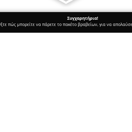
Συγχαρητήρια!
γξτε πώς μπορείτε να πάρετε το πακέτο βραβείων, για να απολαύσε
 Στεγνοκαθαριστήρια, Απολυμάνσεις - Τρίκαλα
Κάλυψις Απεν
Σχετικά με την εταιρεία:
Κάλυψις Απεντομωτική
δραστ
περιοχή της Θεσσαλίας, πρωτ
απεντομώσεων. Η εταιρεία δια
στην προστασία της δημόσιας
Δείτε περισσότερα >>
ποιότητας. Το προσωπικό αποτ
επαγγελματίες, εξασφαλίζοντα
άνθρωπο και το περιβάλλον. Ε
ακολουθώντας τα τελευταία π