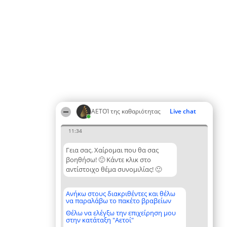
ΑΕΤΟΊ της καθαριότητας
Live chat
11:34
Γεια σας. Χαίρομαι που θα σας
βοηθήσω! 🙂 Κάντε κλικ στο
αντίστοιχο θέμα συνομιλίας! 🙂
Ανήκω στους διακριθέντες και θέλω
να παραλάβω το πακέτο βραβείων
Θέλω να ελέγξω την επιχείρηση μου
στην κατάταξη "Αετοί"