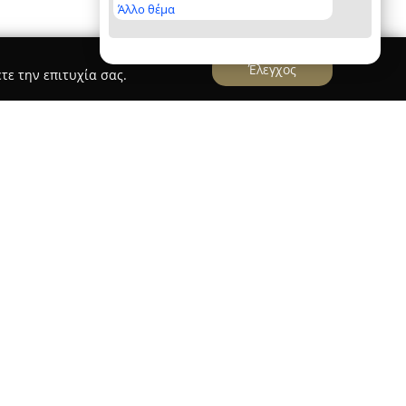
Άλλο θέμα
Έλεγχος
τε την επιτυχία σας.
τομωτική
ηριοποιείται στα Τρίκαλα και στην ευρύτερη
οστατώντας στον τομέα των απολυμάνσεων και
θέτει πολυετή εμπειρία και είναι προσηλωμένη
 υγείας, προσφέροντας υπηρεσίες υψηλής
ελείται από εξειδικευμένους γεωπόνους και
ς αποδοτικές λύσεις με σεβασμό προς τον
φαρμόζονται απολύτως φιλικά σκευάσματα,
ρότυπα ασφαλείας.