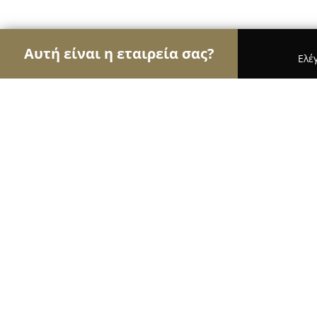
Αυτή είναι η εταιρεία σας?
Ελέ
Αετοί της καθαριότητας
Συνεργεία Καθαρισμού,
Κάλυψις Απεντομωτική
9.8
(130)
Τρίκαλα, ΛΈΡΟΥ 5