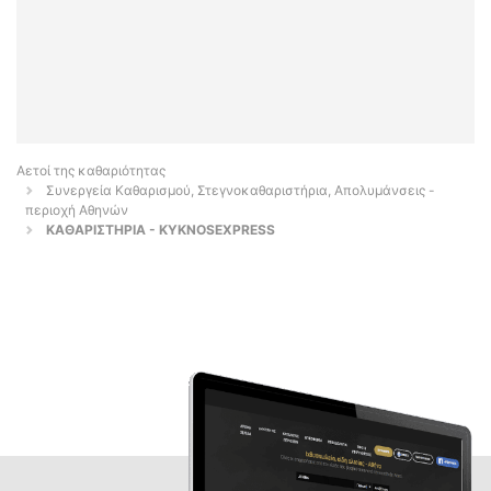
Αετοί της καθαριότητας
Συνεργεία Καθαρισμού, Στεγνοκαθαριστήρια, Απολυμάνσεις -
περιοχή Αθηνών
ΚΑΘΑΡΙΣΤΗΡΙΑ - KYKNOSEXPRESS