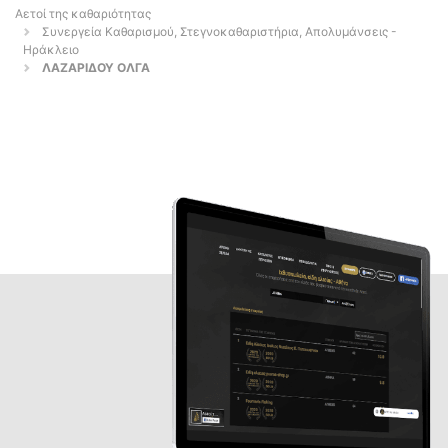
Αετοί της καθαριότητας
Συνεργεία Καθαρισμού, Στεγνοκαθαριστήρια, Απολυμάνσεις -
Ηράκλειο
ΛΑΖΑΡΙΔΟΥ ΟΛΓΑ