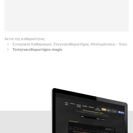
Αετοί της καθαριότητας
Συνεργεία Καθαρισμού, Στεγνοκαθαριστήρια, Απολυμάνσεις - Ίλιον
Ταπητοκαθαριστήρια magic