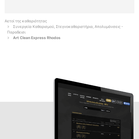
Αετοί της καθαριότητας
Συνεργεία Καθαρισμού, Στεγνοκαθαριστήρια, Απολυμάνσεις -
Παραδεισι
Art Clean Express Rhodos