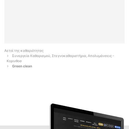
Αετοί της καθαριότητας
Συνεργεία Καθαρισμού, Στεγνοκαθαριστήρια, Απολυμάνσεις -
Κορινθοσ
Green clean