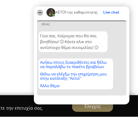
ΑΕΤΟΊ της καθαριότητας
Live chat
08:42
Γεια σας. Χαίρομαι που θα σας
βοηθήσω! 🙂 Κάντε κλικ στο
αντίστοιχο θέμα συνομιλίας! 🙂
Ανήκω στους διακριθέντες και θέλω
να παραλάβω το πακέτο βραβείων
Θέλω να ελέγξω την επιχείρηση μου
στην κατάταξη "Αετοί"
Άλλο θέμα
Έλεγχος
τε την επιτυχία σας.
στήρια - Παπαδόπουλος Ιωάννης