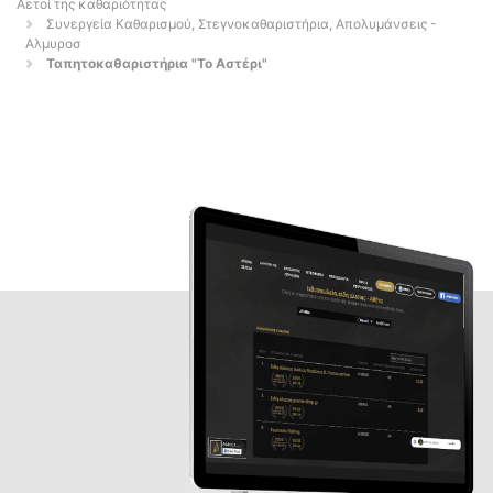
Αετοί της καθαριότητας
Συνεργεία Καθαρισμού, Στεγνοκαθαριστήρια, Απολυμάνσεις -
Αλμυροσ
Ταπητοκαθαριστήρια "Το Αστέρι"