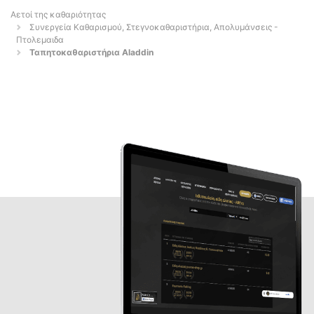
Αετοί της καθαριότητας
Συνεργεία Καθαρισμού, Στεγνοκαθαριστήρια, Απολυμάνσεις -
Πτολεμαιδα
Ταπητοκαθαριστήρια Aladdin