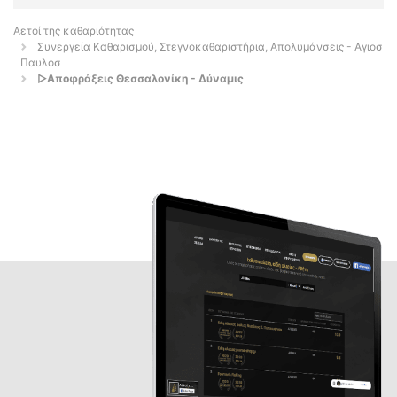
Αετοί της καθαριότητας
Συνεργεία Καθαρισμού, Στεγνοκαθαριστήρια, Απολυμάνσεις - Αγιοσ
Παυλοσ
▷Αποφράξεις Θεσσαλονίκη - Δύναμις