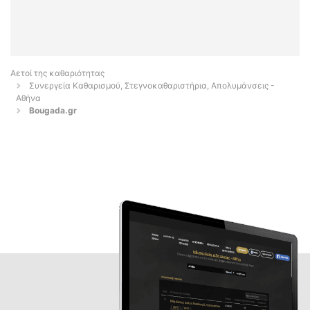
Αετοί της καθαριότητας
Συνεργεία Καθαρισμού, Στεγνοκαθαριστήρια, Απολυμάνσεις -
Αθήνα
Bougada.gr