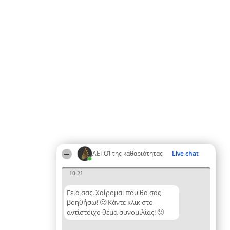
ΑΕΤΟΊ της καθαριότητας
Live chat
10:21
Γεια σας. Χαίρομαι που θα σας
βοηθήσω! 🙂 Κάντε κλικ στο
αντίστοιχο θέμα συνομιλίας! 🙂