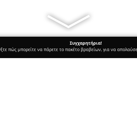
Συγχαρητήρια!
γξτε πώς μπορείτε να πάρετε το πακέτο βραβείων, για να απολαύσε
 Στεγνοκαθαριστήρια, Απολυμάνσεις - Ίλιον
Ταπητοκαθαριστηρ
Σχετικά με την εταιρεία:
Τα
Ταπητοκαθαριστήρια Ε.Δ 
δραστηριοποιούνται στον τομέ
έχοντας διαμορφώσει ισχυρή π
ξεχωρίζει για την προσφορά υ
Δείτε περισσότερα >>