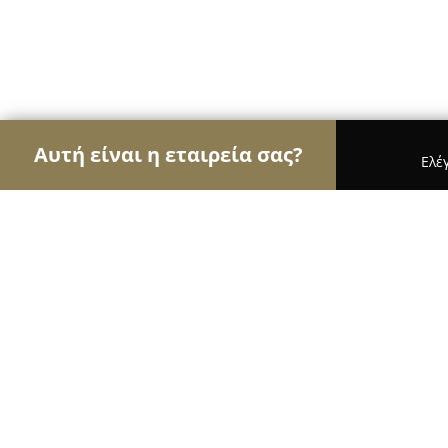
Αυτή είναι η εταιρεία σας?
Ελέ
Αετοί της καθαριότητας
Συνεργεία Καθαρισμού,
Ταπητοκαθαριστηρια Ε.Δ Σιαχος