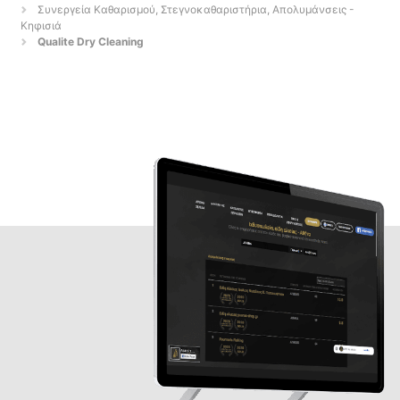
Συνεργεία Καθαρισμού, Στεγνοκαθαριστήρια, Απολυμάνσεις -
Κηφισιά
Qualite Dry Cleaning