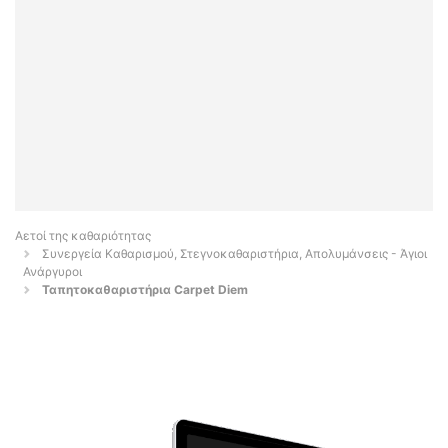
Αετοί της καθαριότητας
Συνεργεία Καθαρισμού, Στεγνοκαθαριστήρια, Απολυμάνσεις - Άγιοι
Ανάργυροι
Ταπητοκαθαριστήρια Carpet Diem