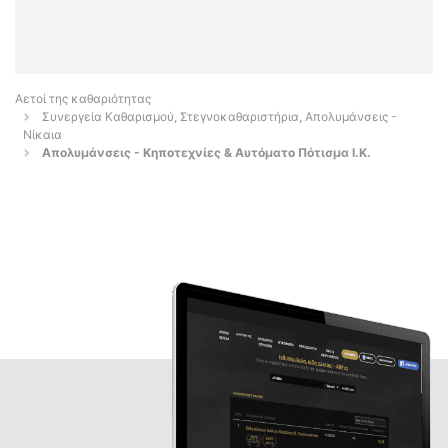
Αετοί της καθαριότητας
Συνεργεία Καθαρισμού, Στεγνοκαθαριστήρια, Απολυμάνσεις -
Νίκαια
Απολυμάνσεις - Κηποτεχνίες & Αυτόματο Πότισμα Ι.Κ.