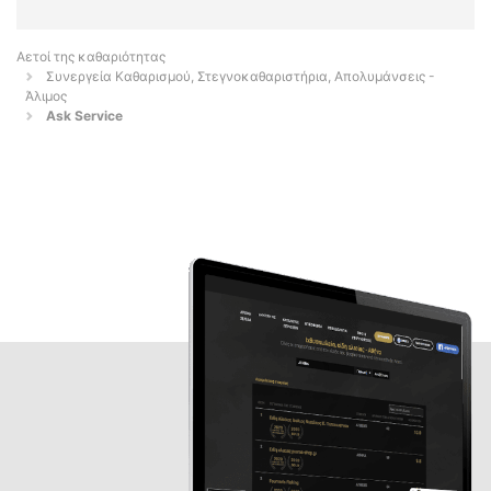
Αετοί της καθαριότητας
Συνεργεία Καθαρισμού, Στεγνοκαθαριστήρια, Απολυμάνσεις -
Άλιμος
Ask Service