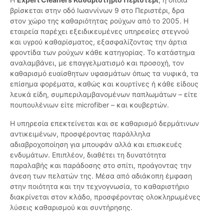
βρίσκεται στην οδό Ιωαννίνων 9 στο Περιστέρι, δρα
στον χώρο της καθαριότητας ρούχων από το 2005. Η
εταιρεία παρέχει εξειδικευμένες υπηρεσίες στεγνού
και υγρού καθαρίσματος, εξασφαλίζοντας την άρτια
φροντίδα των ρούχων κάθε κατηγορίας. Το κατάστημα
αναλαμβάνει, με επαγγελματισμό και προσοχή, τον
καθαρισμό ευαίσθητων υφασμάτων όπως τα νυφικά, τα
επίσημα φορέματα, καθώς και κουρτίνες ή κάθε είδους
λευκά είδη, συμπεριλαμβανομένων παπλωμάτων – είτε
πουπουλένιων είτε microfiber – και κουβερτών.
Η υπηρεσία επεκτείνεται και σε καθαρισμό δερμάτινων
αντικειμένων, προσφέροντας παράλληλα
αδιαβροχοποίηση για μπουφάν αλλά και επισκευές
ενδυμάτων. Επιπλέον, διαθέτει τη δυνατότητα
παραλαβής και παράδοσης στο σπίτι, προάγοντας την
άνεση των πελατών της. Μέσα από αδιάκοπη έμφαση
στην ποιότητα και την τεχνογνωσία, το καθαριστήριο
διακρίνεται στον κλάδο, προσφέροντας ολοκληρωμένες
λύσεις καθαρισμού και συντήρησης.