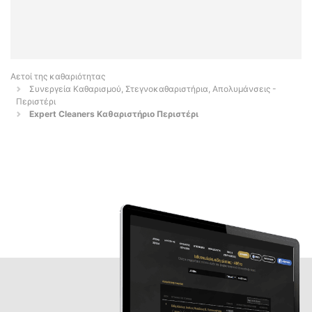
Αετοί της καθαριότητας
Συνεργεία Καθαρισμού, Στεγνοκαθαριστήρια, Απολυμάνσεις -
Περιστέρι
Expert Cleaners Καθαριστήριο Περιστέρι