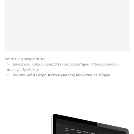
Αετοί της καθαριότητας
Συνεργεία Καθαρισμού, Στεγνοκαθαριστήρια, Απολυμάνσεις -
περιοχή Πρέβεζας
Γεωπονικό Κέντρο,Απεντομώσεις Μυοκτονίες Πάργα