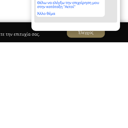
Θέλω να ελέγξω την επιχείρηση μου
στην κατάταξη "Αετοί"
Άλλο θέμα
Έλεγχος
τε την επιτυχία σας.
ητοκαθαριστήρια Βλαχάκης
τήρια Βλαχάκης
εδρεύει στα Φίλια Μεσσηνίας
αθαριότητα από το 1980, συγκεντρώνοντας
ετίες εμπειρίας στον τομέα του καθαρισμού
ει για τις ιδιόκτητες, σύγχρονες εγκαταστάσεις
σμένο εξοπλισμό και τις καινοτόμες μεθόδους
 πρότυπα, διασφαλίζοντας άριστα αποτελέσματα.