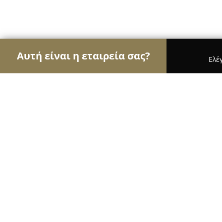
Αυτή είναι η εταιρεία σας?
Ελέ
Αετοί της καθαριότητας
Συνεργεία Καθαρισμού,
Ταπητοκαθαριστήρια Βλαχάκης
8.8
(13)