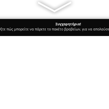
Συγχαρητήρια!
γξτε πώς μπορείτε να πάρετε το πακέτο βραβείων, για να απολαύσε
 Στεγνοκαθαριστήρια, Απολυμάνσεις - περιοχή Μεσσηνίας
Ταπ
Σχετικά με την εταιρεία:
Η επιχείρηση
Ταπητοκαθαρισ
και δραστηριοποιείται στην κ
περισσότερα από τέσσερα δεκα
χαλιών και υφασμάτων. Ξεχωρίζ
Δείτε περισσότερα >>
της, τον τεχνολογικά αναβαθμι
που εναρμονίζονται με διεθνή