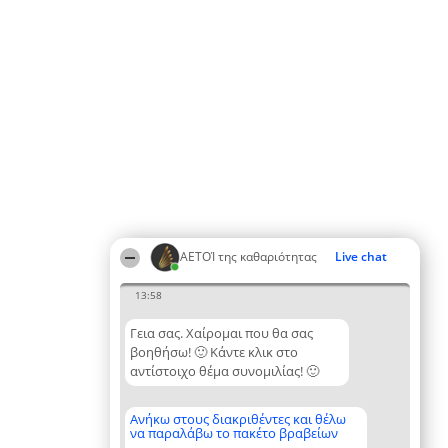
ΑΕΤΟΊ της καθαριότητας
Live chat
13:58
Γεια σας. Χαίρομαι που θα σας
βοηθήσω! 🙂 Κάντε κλικ στο
αντίστοιχο θέμα συνομιλίας! 🙂
Ανήκω στους διακριθέντες και θέλω
να παραλάβω το πακέτο βραβείων