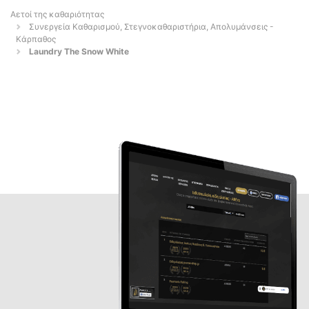
Αετοί της καθαριότητας
Συνεργεία Καθαρισμού, Στεγνοκαθαριστήρια, Απολυμάνσεις -
Κάρπαθος
Laundry The Snow White