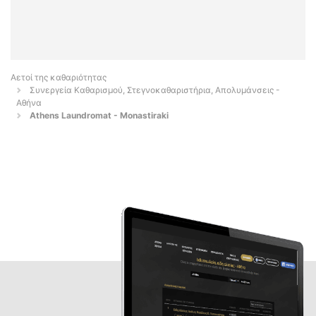
Αετοί της καθαριότητας
Συνεργεία Καθαρισμού, Στεγνοκαθαριστήρια, Απολυμάνσεις -
Αθήνα
Athens Laundromat - Monastiraki