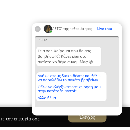
ΑΕΤΟΊ της καθαριότητας
Live chat
13:12
Γεια σας. Χαίρομαι που θα σας
βοηθήσω! 🙂 Κάντε κλικ στο
αντίστοιχο θέμα συνομιλίας! 🙂
Ανήκω στους διακριθέντες και θέλω
να παραλάβω το πακέτο βραβείων
Θέλω να ελέγξω την επιχείρηση μου
στην κατάταξη "Αετοί"
Άλλο θέμα
Έλεγχος
τε την επιτυχία σας.