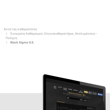
Αετοί της καθαριότητας
Συνεργεία Καθαρισμού, Στεγνοκαθαριστήρια, Απολυμάνσεις -
Πολίχνη
Black Sigma O.E.