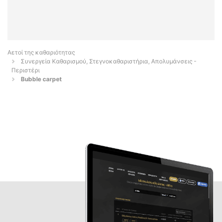
Αετοί της καθαριότητας
Συνεργεία Καθαρισμού, Στεγνοκαθαριστήρια, Απολυμάνσεις -
Περιστέρι
Bubble carpet