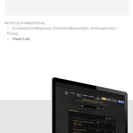
Αετοί της καθαριότητας
Συνεργεία Καθαρισμού, Στεγνοκαθαριστήρια, Απολυμάνσεις -
Πατρα
Clean Lab