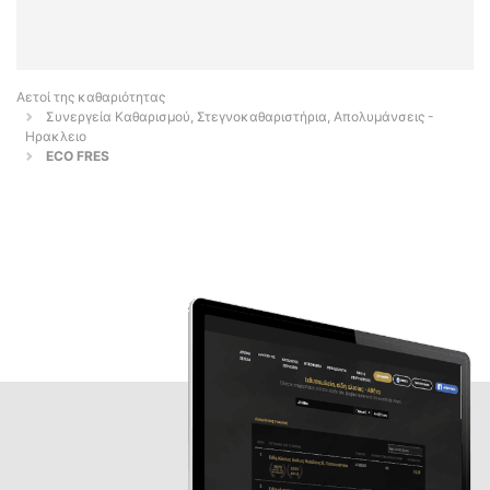
Αετοί της καθαριότητας
Συνεργεία Καθαρισμού, Στεγνοκαθαριστήρια, Απολυμάνσεις -
Ηρακλειο
ECO FRES