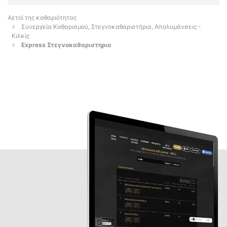
Αετοί της καθαριότητας
Συνεργεία Καθαρισμού, Στεγνοκαθαριστήρια, Απολυμάνσεις -
Κιλκίς
Express Στεγνοκαθαριστηριο