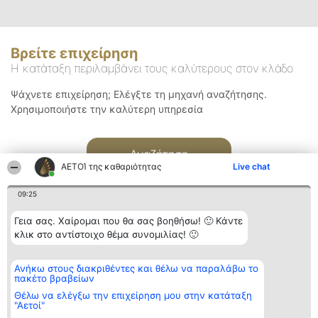
Βρείτε επιχείρηση
Η κατάταξη περιλαμβάνει τους καλύτερους στον κλάδο
Ψάχνετε επιχείρηση; Ελέγξτε τη μηχανή αναζήτησης.
Χρησιμοποιήστε την καλύτερη υπηρεσία
Αναζήτηση
ΑΕΤΟΊ της καθαριότητας
Live chat
09:25
Γεια σας. Χαίρομαι που θα σας βοηθήσω! 🙂 Κάντε
κλικ στο αντίστοιχο θέμα συνομιλίας! 🙂
Διοργανωτής της
Κατάταξη
Επικοινωνία
Ανήκω στους διακριθέντες και θέλω να παραλάβω το
κατάταξης
Διακριθέντες
Επικοινωνία
πακέτο βραβείων
BEAUTIFUL COMPANY
Λίστα όλων
Μονοπρόσωπη ΙΚΕ
των
Θέλω να ελέγξω την επιχείρηση μου στην κατάταξη
ΤΗΛ. ΕΠΙΚΟΙΝΩΝΙΑΣ:
διακριθέντων
"Αετοί"
2104128019
Μεθοδολογία