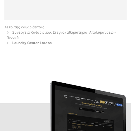
Αετοί της καθαριότητας
Συνεργεία Καθαρισμού, Στεγνοκαθαριστήρια, Απολυμάνσεις -
Γενναδι
Laundry Center Lardos