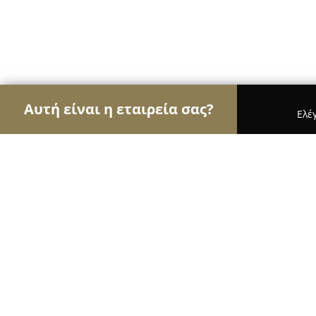
Αυτή είναι η εταιρεία σας?
Ελέ
Αετοί της καθαριότητας
Συνεργεία Καθαρισμού,
Magic Wash Self Service Laundry