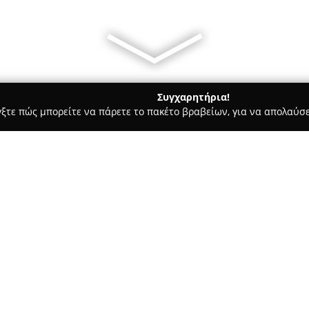
Συγχαρητήρια!
γξτε πώς μπορείτε να πάρετε το πακέτο βραβείων, για να απολαύσε
 Στεγνοκαθαριστήρια, Απολυμάνσεις - Συροσ
Magic Wash Self 
Σχετικά με την εταιρεία:
Η
Magic Wash Self Service La
λειτουργεί ως μια σύγχρονη επ
τη φροντίδα και καθαριότητα 
τελευταίας τεχνολογίας πλυντή
Δείτε περισσότερα >>