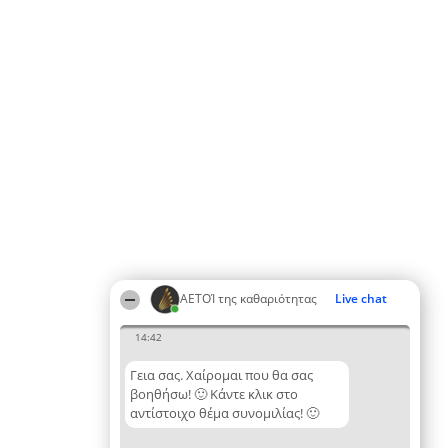
ΑΕΤΟΊ της καθαριότητας
Live chat
14:42
Γεια σας. Χαίρομαι που θα σας
βοηθήσω! 🙂 Κάντε κλικ στο
αντίστοιχο θέμα συνομιλίας! 🙂