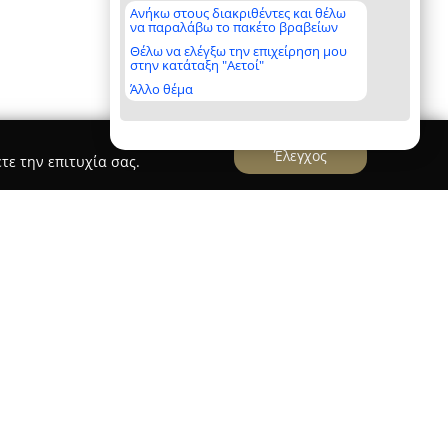
Ανήκω στους διακριθέντες και θέλω
να παραλάβω το πακέτο βραβείων
Θέλω να ελέγξω την επιχείρηση μου
στην κατάταξη "Αετοί"
Άλλο θέμα
Έλεγχος
τε την επιτυχία σας.
Service Laundry
undry
που βρίσκεται στην Ερμούπολη της Σύρου,
ιλογή για όσους αναζητούν πρακτικές λύσεις για
των ρούχων τους. Η επιχείρηση διαθέτει
ρια και στεγνωτήρια, με στόχο την επίτευξη