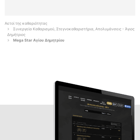
Αετοί της καθαριότητας
Συνεργεία Καθαρισμού, Στεγνοκαθαριστήρια, Απολυμάνσεις - Άγιος
Δημήτριος
Mega Star Αγίου Δημητρίου