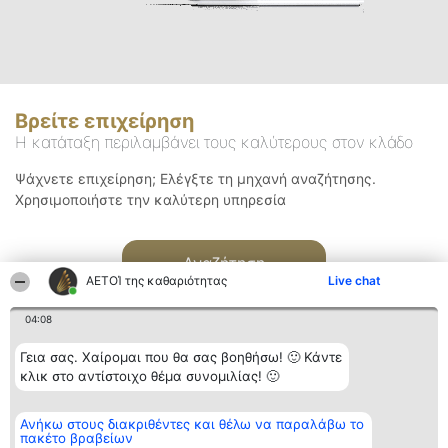
Βρείτε επιχείρηση
Η κατάταξη περιλαμβάνει τους καλύτερους στον κλάδο
Ψάχνετε επιχείρηση; Ελέγξτε τη μηχανή αναζήτησης.
Χρησιμοποιήστε την καλύτερη υπηρεσία
Αναζήτηση
ΑΕΤΟΊ της καθαριότητας
Live chat
04:08
Γεια σας. Χαίρομαι που θα σας βοηθήσω! 🙂 Κάντε
κλικ στο αντίστοιχο θέμα συνομιλίας! 🙂
Διοργανωτής της
Κατάταξη
Επικοινωνία
Ανήκω στους διακριθέντες και θέλω να παραλάβω το
κατάταξης
Διακριθέντες
Επικοινωνία
πακέτο βραβείων
BEAUTIFUL COMPANY
Λίστα όλων