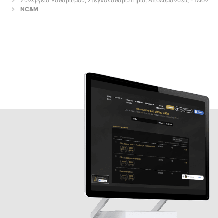
Συνεργεία Καθαρισμού, Στεγνοκαθαριστήρια, Απολυμάνσεις - Ίλιον
NC&M