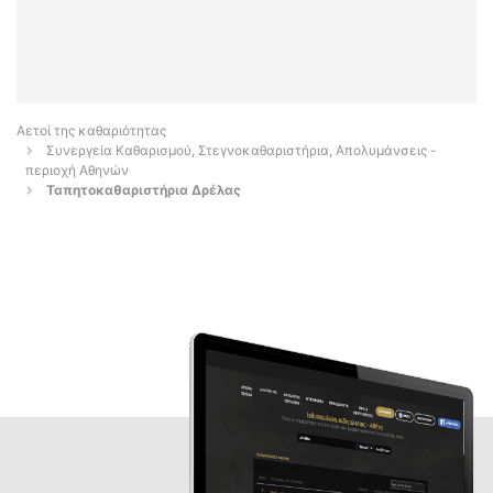
Αετοί της καθαριότητας
Συνεργεία Καθαρισμού, Στεγνοκαθαριστήρια, Απολυμάνσεις -
περιοχή Αθηνών
Ταπητοκαθαριστήρια Δρέλας