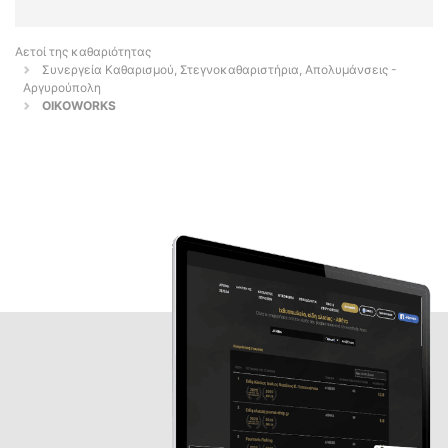
Αετοί της καθαριότητας
Συνεργεία Καθαρισμού, Στεγνοκαθαριστήρια, Απολυμάνσεις -
Αργυρούπολη
OIKOWORKS