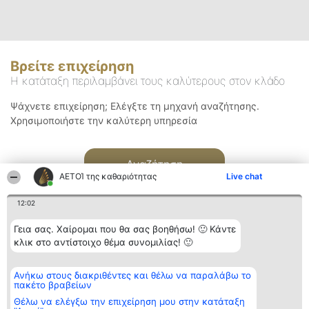
Βρείτε επιχείρηση
Η κατάταξη περιλαμβάνει τους καλύτερους στον κλάδο
Ψάχνετε επιχείρηση; Ελέγξτε τη μηχανή αναζήτησης.
Χρησιμοποιήστε την καλύτερη υπηρεσία
Αναζήτηση
ΑΕΤΟΊ της καθαριότητας
Live chat
12:02
Γεια σας. Χαίρομαι που θα σας βοηθήσω! 🙂 Κάντε
κλικ στο αντίστοιχο θέμα συνομιλίας! 🙂
Διοργανωτής της
Κατάταξη
Επικοινωνία
Ανήκω στους διακριθέντες και θέλω να παραλάβω το
κατάταξης
Διακριθέντες
Επικοινωνία
πακέτο βραβείων
BEAUTIFUL COMPANY
Λίστα όλων
Μονοπρόσωπη ΙΚΕ
των
Θέλω να ελέγξω την επιχείρηση μου στην κατάταξη
ΤΗΛ. ΕΠΙΚΟΙΝΩΝΙΑΣ:
διακριθέντων